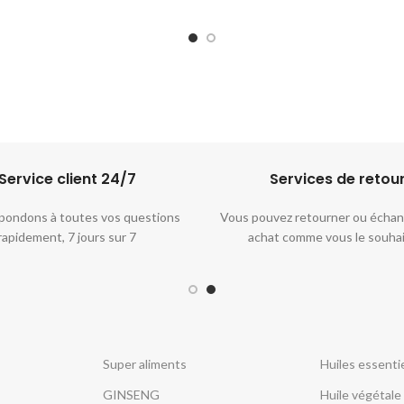
ولذلك يعتبر مفيداً لصحة البروس
ومساعدة على تحسين عملية البول و
على المشاكل المرتبطة بها. يمكن ت
كمكمل غذائي أو مضافاً إلى الأ
والمشروبات. يتميز بنكهة حلوة مميز
سائل.
Service client 24/7​
Services de retou
pondons à toutes vos questions
Vous pouvez retourner ou échan
rapidement, 7 jours sur 7
achat comme vous le souha
Super aliments
Huiles essentie
GINSENG
Huile végétale