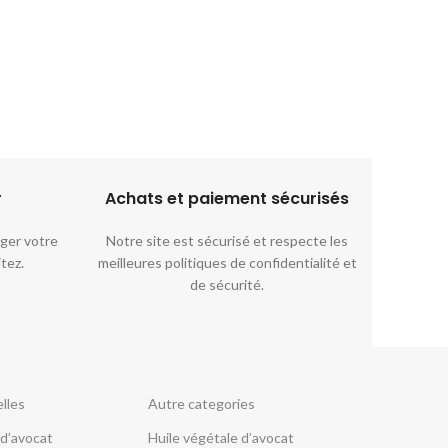
ة والربو.
والتهاب الحلق، كما يعتبر منشطًا للجهاز
جربها بنفسك و تمتع بليلة نوم أكثر راحة!
لى تهدئة
المناعي ويحتوي على مضادات حيوية طبيعية.
ائف الجهاز
كما يمكن استخدامه كمكمل غذائي طبيعي
من عسلنا
لتحسين الصحة العامة وزيادة مستويات
 النتائج
الطاقة. اطلب الآن على جذور وتمتع بفوائد
 هذا العسل
العسل, تقنديشت المزيج الطبيعي من
الأعشاب وعسل النحل.
r
Achats et paiement sécurisés​
ger votre
Notre site est sécurisé et respecte les
itez.
meilleures politiques de confidentialité et
de sécurité.
lles
Autre categories
 d’avocat
Huile végétale d’avocat