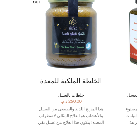
OUT
الخلطة الملكية للمعدة
لعسل
خلطات بالعسل
د.م.
مصنوع
هذا المزيج اللذيذ والطبيعي من العسل
باتات
والأعشاب هو العلاج المثالي لاضطراب
 هذا
المعدة! يتكون هذا العلاج من عسل نقي
نزيمي
وأعشاب منتقاة بعناية ، ويخفف الغثيان
بكتيريا.
والحموضة والانتفاخ. مع طعمه المهدئ ، فهو