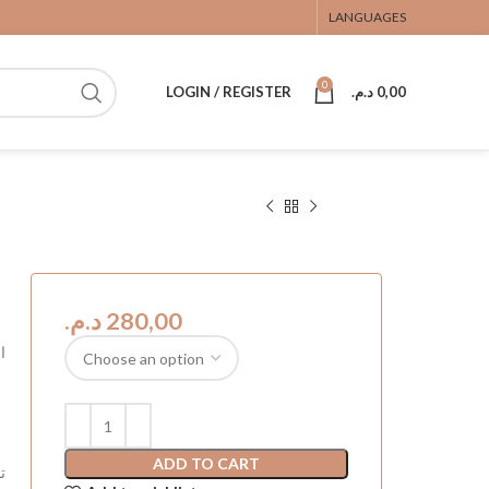
LANGUAGES
0
0,00
د.م.
LOGIN / REGISTER
د.م.
ا
ADD TO CART
ت