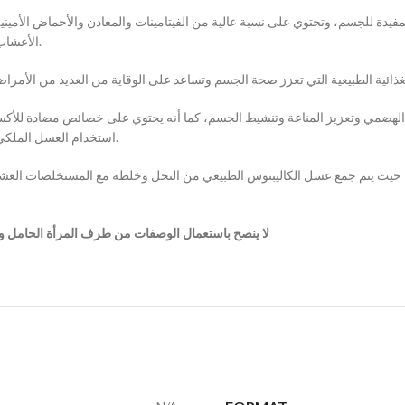
ة المفيدة للجسم، وتحتوي على نسبة عالية من الفيتامينات والمعادن والأحماض الأ
الأعشاب مثل الزعتر والنعناع والكركم والزنجبيل والعسل الأسود وغيرها.
ضمي وتعزيز المناعة وتنشيط الجسم، كما أنه يحتوي على خصائص مضادة للأكسدة 
استخدام العسل الملكي بالأعشاب يساعد في تقليل التعب والإجهاد وتحسين جودة النوم.
، حيث يتم جمع عسل الكاليبتوس الطبيعي من النحل وخلطه مع المستخلصات العشبية
لا ينصح باستعمال الوصفات من طرف المرأة الحامل و