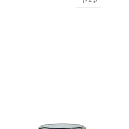
1 كغ, 500غ