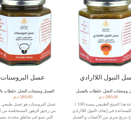
ل التبول اللاارادي
عسل البروستات
 ومنتجات النحل
,
خلطات بالعسل
العسل ومنتجات النحل
,
خلطات با
د.م.
د.م.
تم صياغة هذا المنتج الطبيعي بنسبة 100 ٪
عسل البروستات هو عسل طبيعي 
لمساعدة في إيقاف التبول اللاارادي
من رحيق الزهور المستخلصة من الن
تاج مزيج سري من الأعشاب و العسل
التي تنمو في مناطق محددة. يتميز
 العلاج القوي ، و الخفيف في نفس
العسل بارتفاع مستوى النشاط الإ
ساعدك على البقاء جافًا أثناء الليل.
والمواد المضادة للالتهابات والمضادة لل