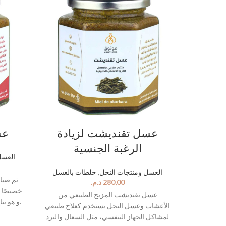
سية
عسل تقنديشت لزيادة
عس
الرغبة الجنسية
العسل
العسل ومنتجات النحل
,
خلطات بالعسل
د.م.
خصيصًا ل
 والربو!
عسل تقنديشت المزيج الطبيعي من
.و هو ن
ادر طبيعية
الأعشاب وعسل النحل يستخدم كعلاج طبيعي
، هذا
قوية جهاز
لمشاكل الجهاز التنفسي، مثل السعال والبرد
الوقت ي