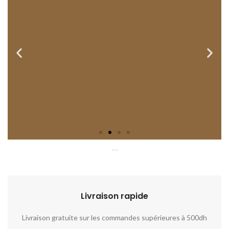
هل لديك المزيد من الأسئلة؟
Livraison rapide​​
Livraison gratuite sur les commandes supérieures à 500dh
No