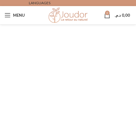
LANGUAGES
0
MENU
د.م.
0,00