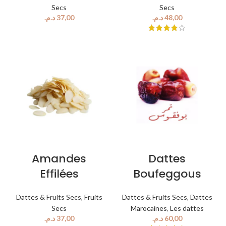
Secs
Secs
د.م.
د.م.
Amandes
Dattes
Effilées
Boufeggous
Dattes & Fruits Secs
,
Fruits
Dattes & Fruits Secs
,
Dattes
Secs
Marocaines
,
Les dattes
د.م.
د.م.