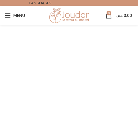
LANGUAGES
0
MENU
د.م.
0,00