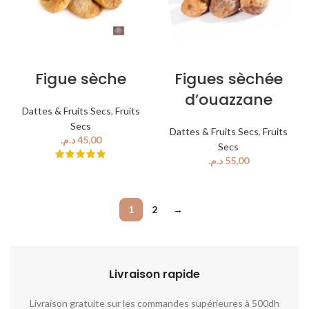
Figue sèche
Figues sèchée
d’ouazzane
Dattes & Fruits Secs
,
Fruits
Secs
Dattes & Fruits Secs
,
Fruits
د.م.
Secs
د.م.
1
2
→
Livraison rapide​​
Livraison gratuite sur les commandes supérieures à 500dh
No