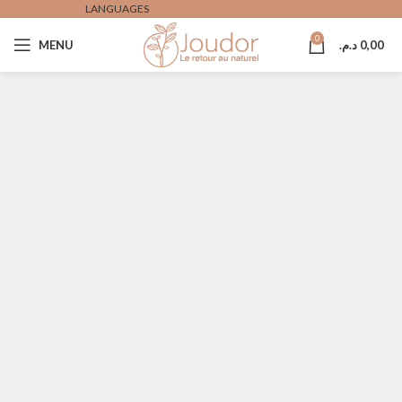
LANGUAGES
0
0,00
د.م.
MENU