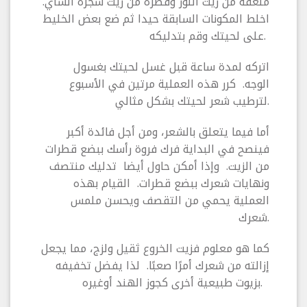
ملعقة من زيت اللوز وقطرة من زيت شجرة الشاي.
اخلط المكونات السابقة حيدا ثم ضع بعض الخليط
على لحيتك وقم بتدليكه.
اتركه لمدة ساعة قبل غسل لحيتك بغسول
الوجه. كرر هذه العملية مرتين في الأسبوع
لترطيب شعر لحيتك بشكل مثالي.
أما فيما يتعلق بالشعر، ومن أجل فائدة أكبر
فينصح في البداية فرك فروة رأسك ببضع قطرات
من الزيت. وإذا أمكن حاول أيضا تدليك منتصف
ونهايات شعرك ببضع قطرات. القيام بهذه
العملية يحمي من التقصف ويحسن ملمس
شعرك.
كما هو معلوم فزيت الخروع ثقيل ولزج، مما يجعل
إزالته من شعرك أمرًا صعبًا. لذا يفضل تخفيفه
بزيوت طبيعية أخرى كجوز الهند أوغيره.