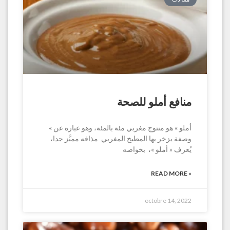
منافع أملو للصحة
« أملو » هو منتوج مغربي مئة بالمئة، وهو عبارة عن
وصفة يزخر بها المطبخ المغربي مذاقه مميَّز جدا،
يُعرف « أملو »، بخواصه
READ MORE »
octobre 14, 2022