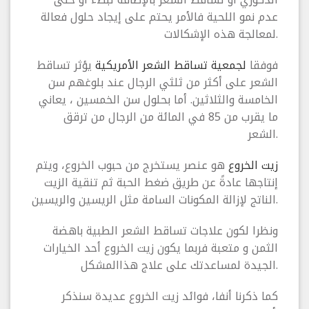
عدم نمو اللحية فالأمر يحتم على إيجاد حلول فعالة
لمعالجة هذه الإشكالات.
فوفقا
لجمعية تساقط الشعر الأمريكية
يؤثر تساقط
الشعر على أكثر من ثلثي الرجال عند بلوغهم سن
الخامسة والثلاثين. أما بحلول سن الخمسين ، يعاني
ما يقرب من 85 في المائة من الرجال من ترقق
الشعر.
زيت الخروع
هو عنصر يستخرج من حبوب الخروع، ويتم
إنتاجها عادةً عن طريق ضغط الحبة ثم تنقية الزيت
الناتج لإزالة المكونات السامة مثل الريسين والريسين.
ونظرا لكون علاجات تساقط الشعر الطبية باهضة
الثمن و متعبة فربما يكون زيت الخروع أحد الخيارات
الجيدة لمساعدتك على علاج هذاالمشكل.
كما ذكرنا أنفا، فوائد زيت الخروع عديدة سنذكر