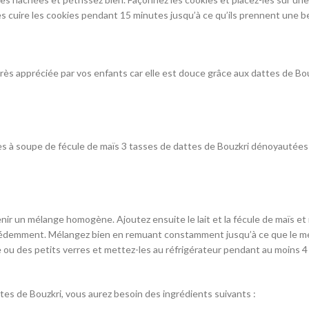
es cuire les cookies pendant 15 minutes jusqu’à ce qu’ils prennent une be
très appréciée par vos enfants car elle est douce grâce aux dattes de Bouz
ères à soupe de fécule de maïs 3 tasses de dattes de Bouzkri dénoyautées 1
enir un mélange homogène. Ajoutez ensuite le lait et la fécule de maïs e
écédemment. Mélangez bien en remuant constamment jusqu’à ce que le mél
 ou des petits verres et mettez-les au réfrigérateur pendant au moins 4 
ttes de Bouzkri, vous aurez besoin des ingrédients suivants :