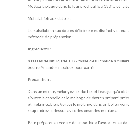
Mettez la plaque dans le four préchauffé à 180°C et fait
Muhallabieh aux dattes :
La muhallabieh aux dattes délicieuse et distinctive sera 
méthode de préparation :
Ingrédients :
8 tasses de lait liquide 1 1/2 tasse d’eau chaude 8 cuill
beurre Amandes moulues pour garnir
Préparation :
Dans un mixeur, mélangez les dattes et l’eau jusqu’à obt
ajoutez la cannelle et le mélange de dattes préparé pr
et mélangez bien. Versez le mélange dans un bol en verre
saupoudrez le dessus avec des amandes moulues.
Pour préparer la recette de smoothie à l’avocat et au da