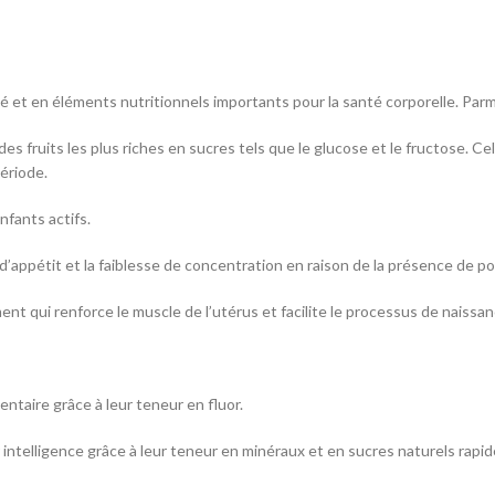
é et en éléments nutritionnels importants pour la santé corporelle. Parmi
 des fruits les plus riches en sucres tels que le glucose et le fructose. Ce
période.
nfants actifs.
e d’appétit et la faiblesse de concentration en raison de la présence de p
nt qui renforce le muscle de l’utérus et facilite le processus de naiss
entaire grâce à leur teneur en fluor.
r intelligence grâce à leur teneur en minéraux et en sucres naturels rapi