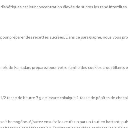
s diabétiques car leur concentration élevée de sucres les rend interdites
s pour préparer des recettes sucrées. Dans ce paragraphe, nous vous pro
mois de Ramadan, préparez pour votre famille des cookies croustillants e
1/2 tasse de beurre 7 g de levure chimique 1 tasse de pépites de chocol
soit homogène. Ajoutez ensuite les œufs un par un tout en battant, puis 
ttes hachées et pétrissez bien. Façonnez les cookies et placez-les sur un