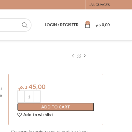
LANGUAGES
0
LOGIN / REGISTER
د.م.
0,00
د.م.
nt
se
ADD TO CART
Add to wishlist
Commandez maintenant et profitez d'une