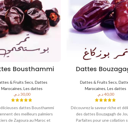
ttes Bousthammi
Dattes Bouzaga
attes & Fruits Secs
,
Dattes
Dattes & Fruits Secs
,
Datt
Marocaines
,
Les dattes
Marocaines
,
Les dattes
د.م.
د.م.
élicieuses dattes Bousthammi
Découvrez la saveur riche et dél
iennent des meilleurs palmiers
des dattes Bouzagagh de Jou
tiers de Zagoura au Maroc et
Parfaites pour une collation s
tuent le casse-croûte idéal pour
pouce, ces dattes sont juteus