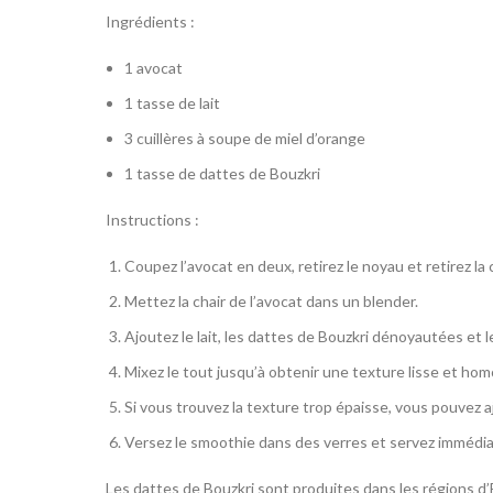
Ingrédients :
1 avocat
1 tasse de lait
3 cuillères à soupe de miel d’orange
1 tasse de dattes de Bouzkri
Instructions :
Coupez l’avocat en deux, retirez le noyau et retirez la c
Mettez la chair de l’avocat dans un blender.
Ajoutez le lait, les dattes de Bouzkri dénoyautées et l
Mixez le tout jusqu’à obtenir une texture lisse et ho
Si vous trouvez la texture trop épaisse, vous pouvez aj
Versez le smoothie dans des verres et servez immédi
Les dattes de Bouzkri sont produites dans les régions d