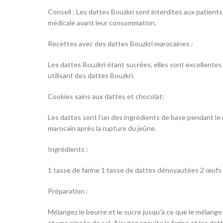
Conseil : Les dattes Bouzkri sont interdites aux patient
médicale avant leur consommation.
Recettes avec des dattes Bouzkri marocaines :
Les dattes Bouzkri étant sucrées, elles sont excellente
utilisant des dattes Bouzkri.
Cookies sains aux dattes et chocolat:
Les dattes sont l’un des ingrédients de base pendant le 
marocain après la rupture du jeûne.
Ingrédients :
1 tasse de farine 1 tasse de dattes dénoyautées 2 œufs 
Préparation :
Mélangez le beurre et le sucre jusqu’à ce que le mélange 
et une pincée de sel. Ajoutez ensuite la farine et les da