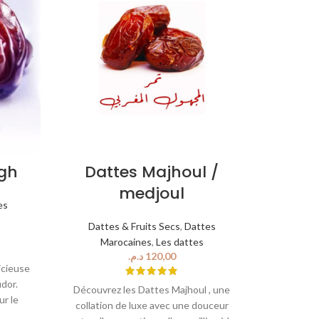
gh
Dattes Majhoul /
Da
medjoul
es
Datt
Ma
Dattes & Fruits Secs
,
Dattes
Marocaines
,
Les dattes
د.م.
icieuse
Les dat
dor.
délicieus
Découvrez les Dattes Majhoul , une
ur le
natur
collation de luxe avec une douceur
es et
regorgent 