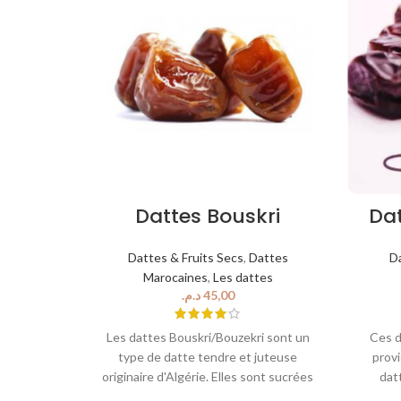
Dattes Bouskri
Da
Dattes & Fruits Secs
,
Dattes
D
Marocaines
,
Les dattes
د.م.
Les dattes Bouskri/Bouzekri sont un
Ces d
type de datte tendre et juteuse
prov
originaire d'Algérie. Elles sont sucrées
dat
et riches en saveur, avec un goût de
consti