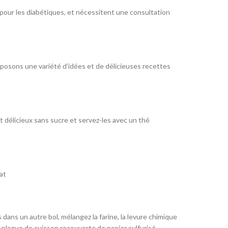
 pour les diabétiques, et nécessitent une consultation
posons une variété d’idées et de délicieuses recettes
t délicieux sans sucre et servez-les avec un thé
at
dans un autre bol, mélangez la farine, la levure chimique
e plaque de cuisson recouverte de papier sulfurisé.