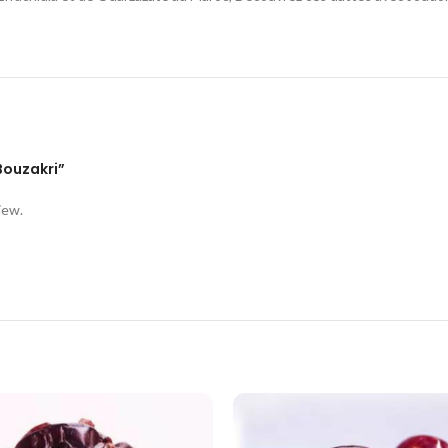
 Bouzakri”
iew.