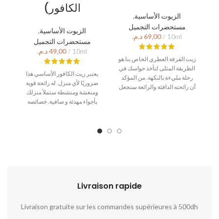
الكافور)
الزيوت الأساسية
,
مستحضرات التجميل
الزيوت الأساسية
,
د.م.
مستحضرات التجميل
د.م.
زيت القرفة العطري الخاص بنا هو
ت
الطريقة المثلى لتأخذ حواسك في
يعتبر زيت الكافور الأساسي هذا
ئة
رحلة مليءة بالنكهة. من المؤكد
ضروريًا لأي منزل. له رائحة قوية
،
أن رائحته الدافئة والرائعة ستجعل
ومنعشة ومنشطة ستملأ منزلك
عي
ستنال إعجابك. بالإضافة إلى ذلك ،
بأجواء مهدئة و صافية. خصائصه
ات
فهو مليء بالفوائد الصحية
المضادة للالتهابات والمضادة
ي
الطبيعية ، من تهدئة اضطراب
للبكتيريا تجعله رائعًا لتخفيف آلام
رة
المعدة إلى تعزيز نظام المناعة
العضلات والمفاصل ،بينما يساعد
لديك. أضف بضع قطرات حين
أيضًا في التخلص من الاحتقان
ور
التدليك لتجربة استرخاء حقيقية.
والتهاب الحلق. أضف بضع قطرات
استمتع اليوم بلذة القرفة من جذور
إلى البخاخ واسترخي برائحة
!
الأوكالبتوس المهدئة.
Livraison rapide​​
Livraison gratuite sur les commandes supérieures à 500dh
No