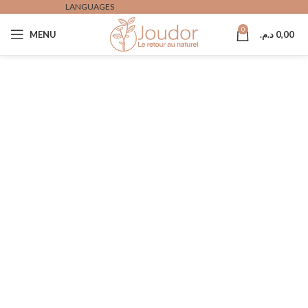
LANGUAGES
0
0,00
د.م.
MENU