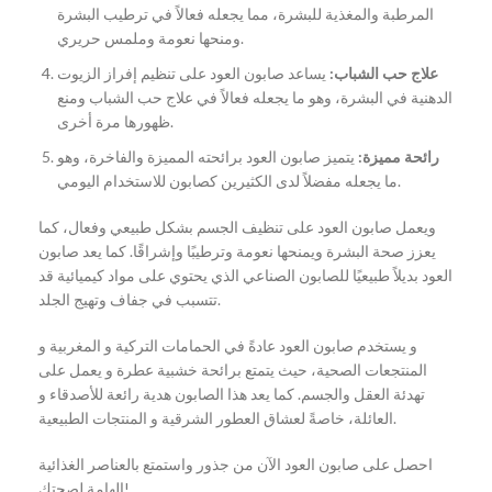
المرطبة والمغذية للبشرة، مما يجعله فعالاً في ترطيب البشرة
ومنحها نعومة وملمس حريري.
علاج حب الشباب:
يساعد صابون العود على تنظيم إفراز الزيوت
الدهنية في البشرة، وهو ما يجعله فعالاً في علاج حب الشباب ومنع
ظهورها مرة أخرى.
رائحة مميزة:
يتميز صابون العود برائحته المميزة والفاخرة، وهو
ما يجعله مفضلاً لدى الكثيرين كصابون للاستخدام اليومي.
ويعمل صابون العود على تنظيف الجسم بشكل طبيعي وفعال، كما
يعزز صحة البشرة ويمنحها نعومة وترطيبًا وإشراقًا. كما يعد صابون
العود بديلاً طبيعيًا للصابون الصناعي الذي يحتوي على مواد كيميائية قد
تتسبب في جفاف وتهيج الجلد.
و يستخدم صابون العود عادةً في الحمامات التركية و المغربية و
المنتجعات الصحية، حيث يتمتع برائحة خشبية عطرة و يعمل على
تهدئة العقل والجسم. كما يعد هذا الصابون هدية رائعة للأصدقاء و
العائلة، خاصةً لعشاق العطور الشرقية و المنتجات الطبيعية.
احصل على صابون العود الآن من جذور واستمتع بالعناصر الغذائية
الهامة لصحتك!