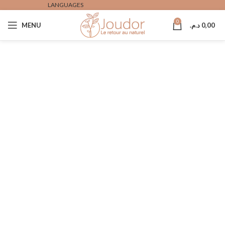
LANGUAGES
0
MENU
د.م.
0,00