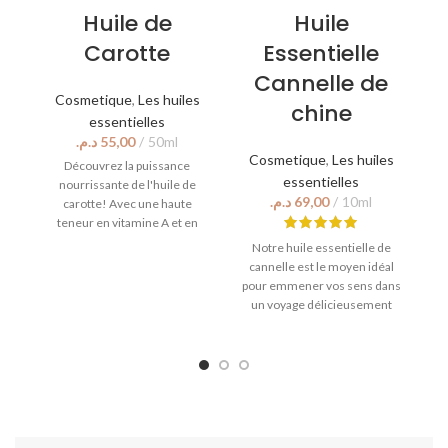
Huile de
Huile
Carotte
Essentielle
Cannelle de
Cosmetique
,
Les huiles
chine
essentielles
د.م.
Cosmetique
,
Les huiles
Découvrez la puissance
essentielles
nourrissante de l'huile de
د.م.
carotte! Avec une haute
L
teneur en vitamine A et en
ex
antioxydants, cette huile aide
Notre huile essentielle de
à revitaliser votre peau pour
cannelle est le moyen idéal
un teint plus lumineux et plus
pour emmener vos sens dans
r
jeune. Essayez-le aujourd'hui
un voyage délicieusement
et ressentez la différence.
épicé. Son arôme chaud et
sucré est sûr de vous donner
bu
l'eau à la bouche. De plus, elle
v
regorge de bienfaits naturels
pour la santé, qu'il s'agisse de
calmer un estomac dérangé
ou de renforcer votre