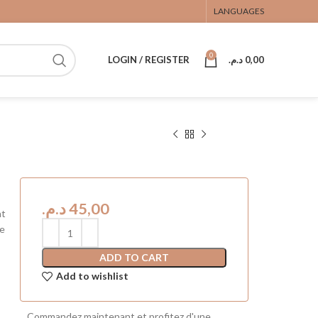
LANGUAGES
0
LOGIN / REGISTER
د.م.
0,00
د.م.
nt
se
ADD TO CART
Add to wishlist
Commandez maintenant et profitez d'une