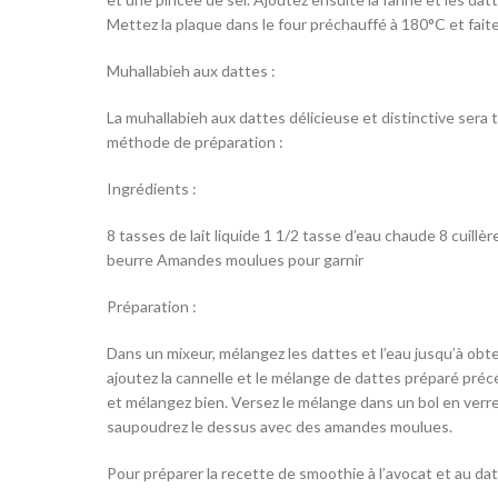
Mettez la plaque dans le four préchauffé à 180°C et fait
Muhallabieh aux dattes :
La muhallabieh aux dattes délicieuse et distinctive sera 
méthode de préparation :
Ingrédients :
8 tasses de lait liquide 1 1/2 tasse d’eau chaude 8 cuill
beurre Amandes moulues pour garnir
Préparation :
Dans un mixeur, mélangez les dattes et l’eau jusqu’à obt
ajoutez la cannelle et le mélange de dattes préparé pr
et mélangez bien. Versez le mélange dans un bol en verre
saupoudrez le dessus avec des amandes moulues.
Pour préparer la recette de smoothie à l’avocat et au da