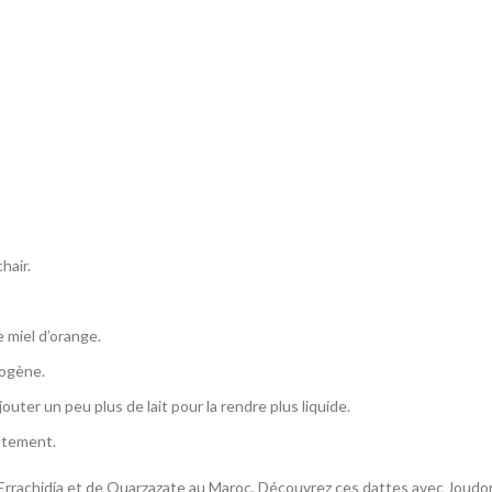
hair.
e miel d’orange.
mogène.
outer un peu plus de lait pour la rendre plus liquide.
atement.
’Errachidia et de Ouarzazate au Maroc, Découvrez ces dattes avec Joudor