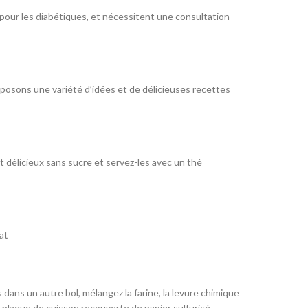
 pour les diabétiques, et nécessitent une consultation
posons une variété d’idées et de délicieuses recettes
t délicieux sans sucre et servez-les avec un thé
at
dans un autre bol, mélangez la farine, la levure chimique
e plaque de cuisson recouverte de papier sulfurisé.