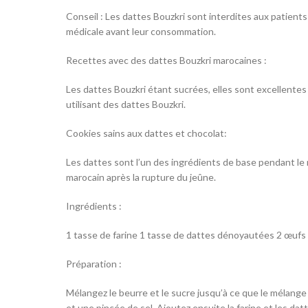
Conseil : Les dattes Bouzkri sont interdites aux patient
médicale avant leur consommation.
Recettes avec des dattes Bouzkri marocaines :
Les dattes Bouzkri étant sucrées, elles sont excellente
utilisant des dattes Bouzkri.
Cookies sains aux dattes et chocolat:
Les dattes sont l’un des ingrédients de base pendant le 
marocain après la rupture du jeûne.
Ingrédients :
1 tasse de farine 1 tasse de dattes dénoyautées 2 œufs 
Préparation :
Mélangez le beurre et le sucre jusqu’à ce que le mélange 
et une pincée de sel. Ajoutez ensuite la farine et les da