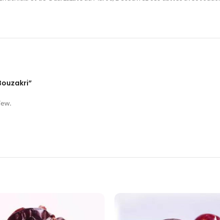
 Bouzakri”
iew.