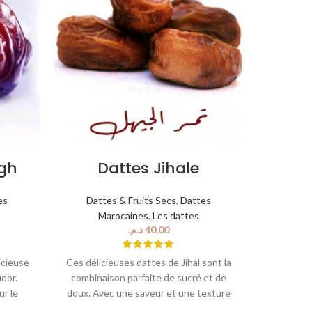
gh
Dattes Jihale
Da
es
Dattes & Fruits Secs
,
Dattes
Datt
Marocaines
,
Les dattes
Ma
د.م.
icieuse
Ces délicieuses dattes de Jihal sont la
Les dat
dor.
combinaison parfaite de sucré et de
délicieus
ur le
doux. Avec une saveur et une texture
natur
es et
uniques, elles sont sûres de rendre
regorgent 