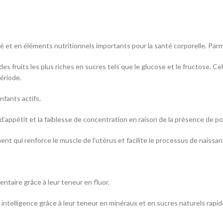
é et en éléments nutritionnels importants pour la santé corporelle. Parmi
 des fruits les plus riches en sucres tels que le glucose et le fructose. Ce
période.
nfants actifs.
e d’appétit et la faiblesse de concentration en raison de la présence de p
nt qui renforce le muscle de l’utérus et facilite le processus de naiss
entaire grâce à leur teneur en fluor.
r intelligence grâce à leur teneur en minéraux et en sucres naturels rapi