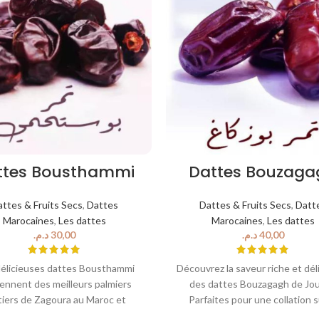
ttes Bousthammi
Dattes Bouzaga
attes & Fruits Secs
,
Dattes
Dattes & Fruits Secs
,
Datt
Marocaines
,
Les dattes
Marocaines
,
Les dattes
د.م.
د.م.
élicieuses dattes Bousthammi
Découvrez la saveur riche et dél
iennent des meilleurs palmiers
des dattes Bouzagagh de Jou
tiers de Zagoura au Maroc et
Parfaites pour une collation s
tuent le casse-croûte idéal pour
pouce, ces dattes sont juteus