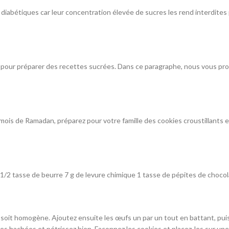
s diabétiques car leur concentration élevée de sucres les rend interdites
s pour préparer des recettes sucrées. Dans ce paragraphe, nous vous pro
mois de Ramadan, préparez pour votre famille des cookies croustillants e
1/2 tasse de beurre 7 g de levure chimique 1 tasse de pépites de chocol
soit homogène. Ajoutez ensuite les œufs un par un tout en battant, puis 
ttes hachées et pétrissez bien. Façonnez les cookies et placez-les sur un