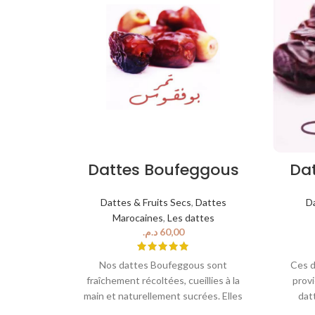
Dattes Boufeggous
Da
Dattes & Fruits Secs
,
Dattes
D
Marocaines
,
Les dattes
د.م.
Nos dattes Boufeggous sont
Ces d
fraîchement récoltées, cueillies à la
prov
main et naturellement sucrées. Elles
dat
constituent une collation parfaite ou un
consti