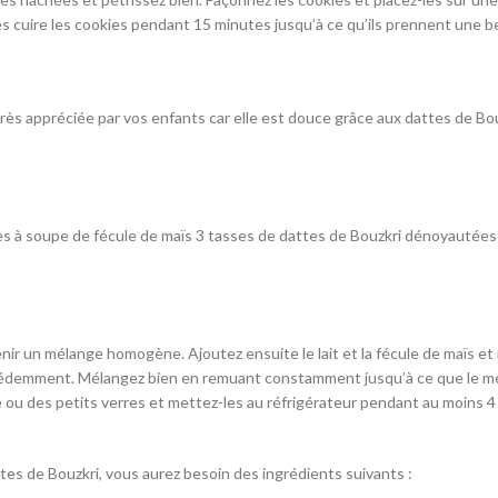
es cuire les cookies pendant 15 minutes jusqu’à ce qu’ils prennent une be
très appréciée par vos enfants car elle est douce grâce aux dattes de Bouz
ères à soupe de fécule de maïs 3 tasses de dattes de Bouzkri dénoyautées 1
enir un mélange homogène. Ajoutez ensuite le lait et la fécule de maïs e
écédemment. Mélangez bien en remuant constamment jusqu’à ce que le mél
 ou des petits verres et mettez-les au réfrigérateur pendant au moins 4 
ttes de Bouzkri, vous aurez besoin des ingrédients suivants :