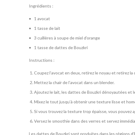
Ingrédients :
1 avocat
1 tasse de lait
3 cuillères à soupe de miel d’orange
1 tasse de dattes de Bouzkri
Instructions :
Coupez l’avocat en deux, retirez le noyau et retirez la c
Mettez la chair de l’avocat dans un blender.
Ajoutez le lait, les dattes de Bouzkri dénoyautées et l
Mixez le tout jusqu’à obtenir une texture lisse et ho
Si vous trouvez la texture trop épaisse, vous pouvez aj
Versez le smoothie dans des verres et servez immédi
Les dattes de Bouzkri sont produites dans les régions d