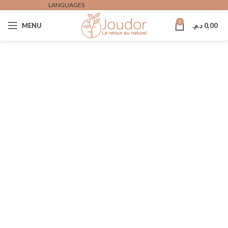
LANGUAGES
0
MENU
د.م.
0,00