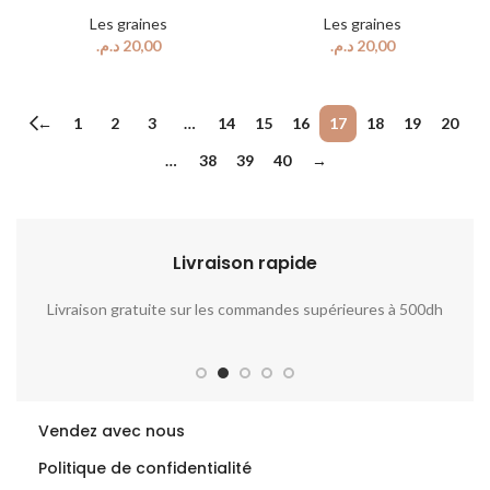
Les graines
Les graines
د.م.
د.م.
←
1
2
3
…
14
15
16
17
18
19
20
…
38
39
40
→
Livraison rapide​​
Livraison gratuite sur les commandes supérieures à 500dh
No
Vendez avec nous
Politique de confidentialité