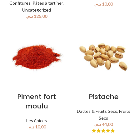
Confitures
,
Pâtes à tartiner
,
د.م.
Uncategorized
د.م.
Piment fort
Pistache
moulu
Dattes & Fruits Secs
,
Fruits
Secs
Les épices
د.م.
د.م.