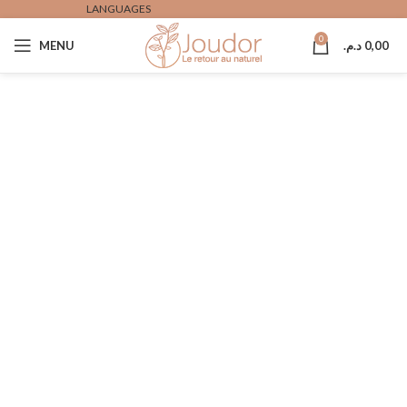
LANGUAGES
0
MENU
د.م.
0,00