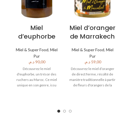
Miel
Miel d’oranger
d’euphorbe
de Marrakech
Miel & Super Food
,
Miel
Miel & Super Food
,
Miel
Pur
Pur
د.م.
د.م.
Découvrez le miel
Découvrez le miel d’oranger
d'euphorbe, un trésor des
de direct ferme, récolté de
Dé
ruchers au Maroc. Ce miel
manière traditionnelle à partir
unique en son genre, issu
de fleurs d'orangers de la
r
d'espèces végétales
région de Marrakech. Ce miel
ju
endémiques, est réputé pour
de saveur délicate et fruitée
d
ses vertus médicinales et son
est riche en nutriments
goût exceptionnel. Il est
essentiels tels que le zinc, le
ex
connu pour soulager de
manganèse, le magnésium, le
nombreux maux depuis la nuit
calcium, le potassium et le
des temps et pour son effet
sodium. Non pasteurisé et
a
chauffant qui fera monter la
avec une DLC de 5 ans à partir