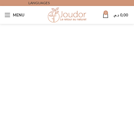
LANGUAGES
0
MENU
د.م.
0,00