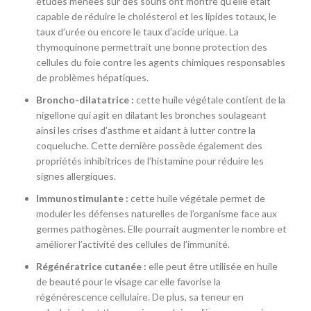
études menées sur des souris ont montré qu’elle était
capable de réduire le cholésterol et les lipides totaux, le
taux d’urée ou encore le taux d’acide urique. La
thymoquinone permettrait une bonne protection des
cellules du foie contre les agents chimiques responsables
de problèmes hépatiques.
Broncho-dilatatrice :
cette huile végétale contient de la
nigellone qui agit en dilatant les bronches soulageant
ainsi les crises d’asthme et aidant à lutter contre la
coqueluche. Cette dernière possède également des
propriétés inhibitrices de l’histamine pour réduire les
signes allergiques.
Immunostimulante :
cette huile végétale permet de
moduler les défenses naturelles de l’organisme face aux
germes pathogènes. Elle pourrait augmenter le nombre et
améliorer l’activité des cellules de l’immunité.
Régénératrice cutanée :
elle peut être utilisée en huile
de beauté pour le visage car elle favorise la
régénérescence cellulaire. De plus, sa teneur en