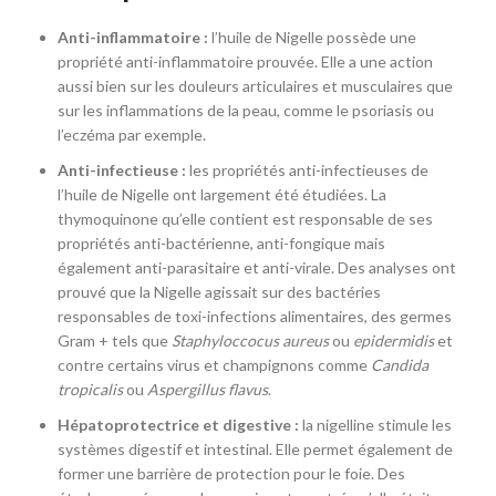
Anti-inflammatoire :
l’huile de Nigelle possède une
propriété anti-inflammatoire prouvée. Elle a une action
aussi bien sur les douleurs articulaires et musculaires que
sur les inflammations de la peau, comme le psoriasis ou
l’eczéma par exemple.
Anti-infectieuse :
les propriétés anti-infectieuses de
l’huile de Nigelle ont largement été étudiées. La
thymoquinone qu’elle contient est responsable de ses
propriétés anti-bactérienne, anti-fongique mais
également anti-parasitaire et anti-virale. Des analyses ont
prouvé que la Nigelle agissait sur des bactéries
responsables de toxi-infections alimentaires, des germes
Gram + tels que
Staphyloccocus aureus
ou
epidermidis
et
contre certains virus et champignons comme
Candida
tropicalis
ou
Aspergillus flavus
.
Hépatoprotectrice et digestive :
la nigelline stimule les
systèmes digestif et intestinal. Elle permet également de
former une barrière de protection pour le foie. Des