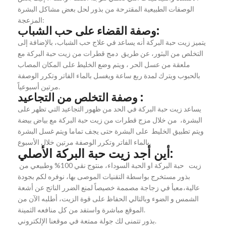
الوصفات الطبيعية المقترحة من بذور لحل بعض مشاكل البشرة
المزعجة:
وصفة القضاء على حب الشباب:
يتميز زيت حبة البركة أنه يساعد في علاج حب الشباب، بالإضافة إلى
التخلص من البثور، عن طريق دمج قطرات من زيت حبة البركة مع
ملعقة من عسل الحر ، ويتم وضع الخليط على المكان المصاب
بالحبوب ويترك لمدة ربع ساعة ويغسل بالماء الفاتر وتكرر الوصفة
مرتين أسبوعياً.
وصفة التخلص من التجاعيد :
يساعد زيت حبة البركة في الحد من ظهور التجاعيد التي تظهر على
البشرة، من خلال مزج قطرات من زيت حبة البركة مع بياض بيضة
ويتم تطبيق الخليط على البشرة حتى يجف تماما ويتم غسل البشرة
بالماء الفاتر وتكرر الوصفة مرتين خلال الأسبوع.
أين أجد زيت حبة البركة الأصلي:
زيت حبة البركة او الحبة السوداء، منتوج نقي 100% وطبيعي من
بذور مستخرج بواسطة التقنيات الموصى بها، نوفره لكم بجودة
عالية،معبأ في زجاجة مصممة خصيصاً لمنع الضرر الناتج عن أشعة
الشمس و الضوء وبالتالي الحفاظ على قوة الزيت، أطلبه الآن من
الموقع مباشرة واستفد من كل منافعه الثمينة.
بذور تتمنى لك جولة ممتعة في موقعنا الإلكتروني.