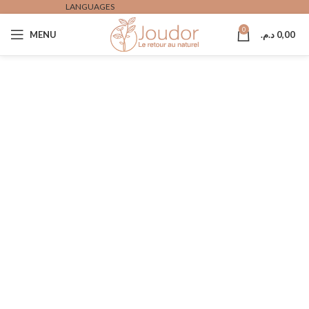
LANGUAGES
0
MENU
د.م.
0,00