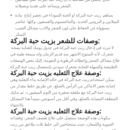
الشعر ويساعد على تغذية وبصيلاته.
يساهم زيت حبة البركة او الحبة السوداء في تحفيز إنتاج مادة
الميلانين و البروتين الحديد، والماغنسيوم والفسفور، وكلها عناصر
مسؤولة عن الحفاظ على لون الشعر والادب مشكل الشيب
المبكر.
وصفات للشعر بزيت حبة البركة:
لا تتردد في إدخال زيت حبة البركة في جدول يومك للعناية بصحة
شعرك، لأنه المنتوج الاشهر منذ قديم الزمان وله سمعة طيبة في
علاج مشاكل الشعر وإعطائه الرطوبة و النعومة، إليك بعض الوصفات
الطبيعية والسهلة للعناية بشعرك سيدتي بإستعمال زيت حبة البركة:
وصفة علاج الثعلبه بزيت حبة البركة:
يمكن استخدام زيت حبة البركة في حالة الإصابة بداء الثعلبة وهي
إصابة بعض الاماكن من الرأس بالصلع، عن طريق خلط مقدار من
زيت حبة البركة مع ملعقة صغيرة من الثوم المبشور د، ثم تدليك
المنطقة المصابة بالصلع، وفي أقل من أسبوعين سيبدأ هذا المشكل
بالاختفاء
وصفة علاج الثعلبه بزيت حبة البركة:
مكونات هذه الوصفة ستعمل على علاج تقصف الشعر، وفقدانه
الحيوية واللمعان، حيث ستحتاجين الى خلط ثلاث ملاعق من زيت