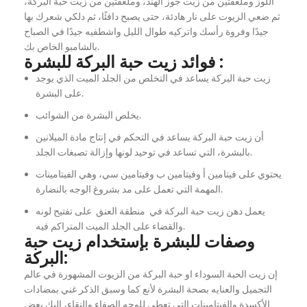
اللوز وملعقتين من زيت جوز الهند، وملعقتين من زيت حبة البركة،
ثم ضعي الزيوت على نار هادئة، حتى يصبح دافئًا، ثم دلكي شعرك بها
جيدًا وفروة رأسك واتركيه طوال الليل واشطفيه جيدًا في الصباح
بالشامبو الخاص بك.
فوائد زيت حبة البركة للبشرة :
زيت حبة البركة يساعد في التخلص من الجلد الميت الذي يوجد
على البشرة.
يخلص البشرة من الشوائب.
أن زيت حبة البركة يساعد في التحكم في إنتاج مادة الميلانين
بالبشرة، التي تساعد في توحيد لونها وإزالة تصبغات الجلد.
يحتوي على فيتامين أ وفيتامين ب وفيتامين سي، وهي الفيتامينات
المهمة التي تعمل على مد بشروغ الوجه بالنضارة.
يعمل دهن زيت حبة البركة في منطقة العنق على تفتيح لونه
والقضاء على الجلد الميت المتراكم فيه.
وصفات للبشرة بإستخدام زيت حبة
البركة:
إن زيت الحبة السوداء او حبة البركة من الزيوت المشهورة في عالم
التجميل والعنايه بصحة البشرة لأنع كما وسبق الذكر غني بمضادات
الأكسدة والفيتامينات التي تعطي للوجه الصفاء والنقاء، إليك بعض