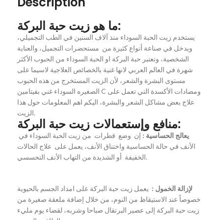
Description
ما هو زيت حبة البركة:
يستخدم زيت الحبة السوداء منذ آلاف السنين في الطب التجميلي،
ويدخل في صناعة أنواع كثيرة من مستحضرات التجميل، والعناية
الشخصية، وتعتبر حبة البركة او الحبة السوداء من الحبوب الأكثر
شهرة في العالم العربي لانها غنية بالخصائص العلاجية لاسيما على
مستوى البشرة والشعر، لأن الزيت المستخرج من هذه الحبوب
الصغيره السوداء غني بفيتامين C ومضادات الأكسدة التي تعمل على
علاج بعض مشاكل الشعر والبشرة، اليكم اهم المعلومات حول هذا
الزيت.
منافع وإستعمالات زيت حبة البركة:
يعالج الحساسية :
إن وضع قطرات من زيت الحبة السوداء في
الأنف في حالة الحساسية واختناق الأنف، يعمل على علاج الحالات
الخفيفة أو الشديدة من التهاب الأنف التحسسي.
لإزالة الخمول :
يعمل زيت حبة البركة على امداد الجسم بالحيوية
خصوصاً عند الاستيقاظ من النوم، من خلال إضافة ملعقة صغيرة من
زيت حبة البركة إلى عصير البرتقال صباحا وشربه، لقضاء يوم مليء