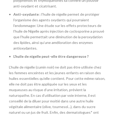
polyphénols et thymoquinones lui confère un pouvoir
anti-oxydant et cicatrisant.
Anti-oxydante :
l’huile de nigelle permet de protéger
l’organisme des agents oxydants qui pourraient
l’endommager. Une étude sur les effets protecteurs de
l’huile de Nigelle après injection de cyclosporine a prouvé
que l’huile permettait une diminution de la peroxydation
des lipides, ainsi qu’une amélioration des enzymes
antioxydantes.
L’huile de nigelle peut-elle être dangereuse ?
L’huile de nigelle (cumin noir) ne doit pas être utilisée chez
les femmes enceintes et les jeunes enfants en raison des
huiles essentielles qu’elle contient. Pour cette même raison,
elle ne doit pas être appliquée sur les yeux et les
muqueuses au risque d’une irritation, prévient la
naturopathe. En cas d’utilisation par voie interne, il est
conseillé de la diluer pour moitié dans une autre huile
végétale alimentaire (olive, tournesol…), dans du sucre
naturel ou un jus de fruit. Enfin, des dermatologues* ont