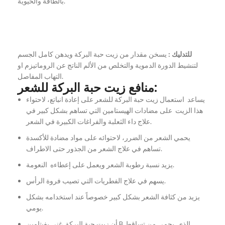
بالطاقة والحيوية.
للتدليك :
يسخن مقدار من زيت حبة البركة ويدهن كامل الجسم
لتنشيط الدورة الدموية والتخلص من الألم الناتج عن الروماتيزم او
التهاب المفاصل.
منافع زيت حبة البركة للشعر:
يساعد استعمال زيت حبة البركة للشعر على إعادة انباتع، لاحتواء
هذا الزيت على مضادات الهيستامين التي تساهم بشكل كبير في
علاج داء الثعلبة والفراغات الكبيرة في الشعر.
يحمي الشعر من الضرر، لاحتوائه على مواد مضادة للأكسدة
تساهم في علاج الشعر من الجذور حتى الاطراف.
يزيد نسبة رطوبة الشعر ويعمل على إعطاءه النعومة.
يسهم في علاج الفطريات التي تصيب فروة الرأس.
يزيد من كثافة الشعر بشكل كبير خصوصاً عند استخدامه بشكل
يومي.
أن زيت حبة البركة غني بفيتامين B الذي يحمي من تساقط