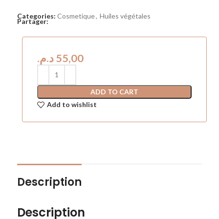
Categories:
Cosmetique
,
Huiles végétales
Partager:
د.م.
ADD TO CART
Add to wishlist
Description
Description