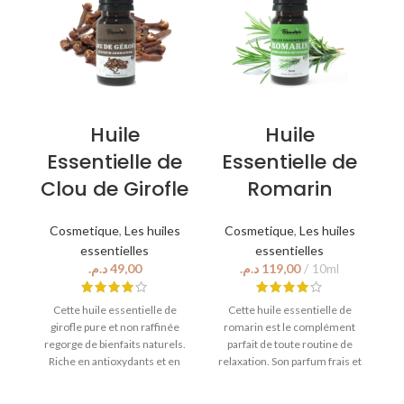
Huile
Huile
H
Essentielle de
Essentielle de
Clou de Girofle
Romarin
Cosmetique
,
Les huiles
Cosmetique
,
Les huiles
essentielles
essentielles
د.م.
د.م.
Hu
Cette huile essentielle de
Cette huile essentielle de
girofle pure et non raffinée
romarin est le complément
regorge de bienfaits naturels.
parfait de toute routine de
Riche en antioxydants et en
relaxation. Son parfum frais et
propriétés antibactériennes,
herbacé revigore les sens et
elle aide à combattre les
aide à stimuler la clarté