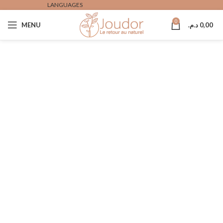
LANGUAGES
0
MENU
د.م.
0,00