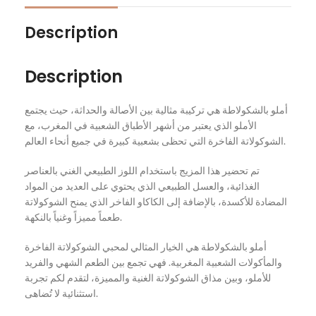
Description
Description
أملو بالشكولاطة هي تركيبة مثالية بين الأصالة والحداثة، حيث يجتمع
الأملو الذي يعتبر من أشهر الأطباق الشعبية في المغرب، مع
الشوكولاتة الفاخرة التي تحظى بشعبية كبيرة في جميع أنحاء العالم.
تم تحضير هذا المزيج باستخدام اللوز الطبيعي الغني بالعناصر
الغذائية، والعسل الطبيعي الذي يحتوي على العديد من المواد
المضادة للأكسدة، بالإضافة إلى الكاكاو الفاخر الذي يمنح الشوكولاتة
طعماً مميزاً وغنياً بالنكهة.
أملو بالشكولاطة هي الخيار المثالي لمحبي الشوكولاتة الفاخرة
والمأكولات الشعبية المغربية. فهي تجمع بين الطعم الشهي والفريد
للأملو، وبين مذاق الشوكولاتة الغنية والمميزة، لتقدم لكم تجربة
استثنائية لا تُضاهى.