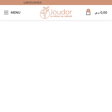
LANGUAGES
0
MENU
د.م.
0,00