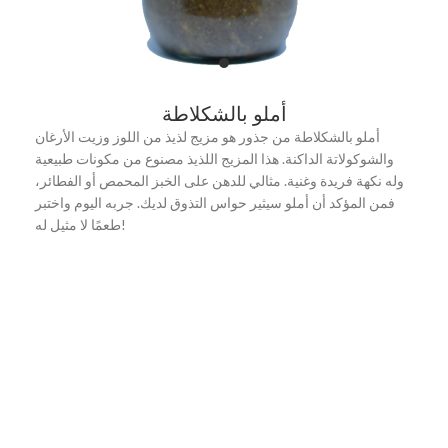
أملو بالشكلاطة
أملو بالشكلاطة من جذور هو مزيج لذيذ من اللوز وزيت الأرغان
والشوكولاتة الداكنة. هذا المزيج اللذيذ مصنوع من مكونات طبيعية
وله نكهة فريدة وغنية. مثالي للدهن على الخبز المحمص أو الفطائر،
فمن المؤكد أن أملو سيثير حواس التذوق لديك. جربه اليوم واختبر
طعمًا لا مثيل له!