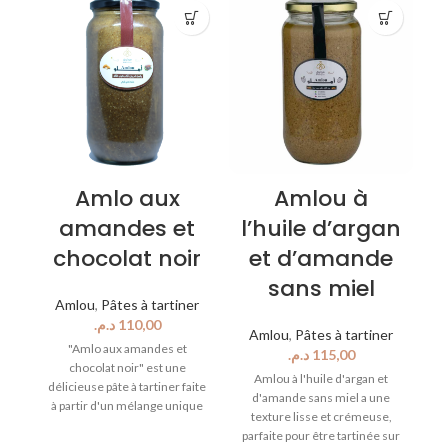
Amlo aux
Amlou à
amandes et
l’huile d’argan
chocolat noir
et d’amande
sans miel
Amlou
,
Pâtes à tartiner
D
د.م.
Amlou
,
Pâtes à tartiner
"Amlo aux amandes et
د.م.
chocolat noir" est une
m
Amlou à l'huile d'argan et
délicieuse pâte à tartiner faite
d'amande sans miel a une
à partir d'un mélange unique
d'
texture lisse et crémeuse,
d'amandes grillées et
parfaite pour être tartinée sur
moulues, de chocolat noir