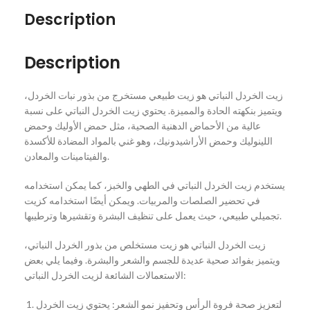
Description
Description
زيت الخردل النباتي هو زيت طبيعي مستخرج من بذور نبات الخردل،
ويتميز بنكهته الحادة والمميزة. يحتوي زيت الخردل النباتي على نسبة
عالية من الأحماض الدهنية الصحية، مثل حمض الأوليك وحمض
اللينوليك وحمض الأراشيدونيك، وهو غني بالمواد المضادة للأكسدة
والفيتامينات والمعادن.
يستخدم زيت الخردل النباتي في الطهي والخبز، كما يمكن استخدامه
في تحضير الصلصات والمربيات. ويمكن أيضًا استخدامه كزيت
تجميلي طبيعي، حيث يعمل على تنظيف البشرة وتقشيرها وترطيبها.
زيت الخردل النباتي هو زيت مستخلص من بذور الخردل النباتي،
ويتميز بفوائد صحية عديدة للجسم والشعر والبشرة. وفيما يلي بعض
الاستعمالات الشائعة لزيت الخردل النباتي:
لتعزيز صحة فروة الرأس وتحفيز نمو الشعر: يحتوي زيت الخردل