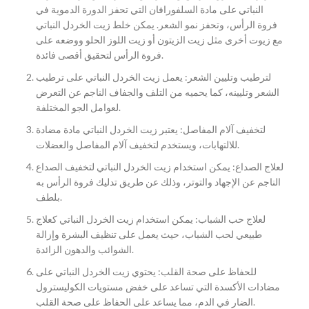
النباتي على مادة السلفورافان التي تحفز الدورة الدموية في
فروة الرأس، وتحفز نمو الشعر. يمكن خلط زيت الخردل النباتي
مع زيوت أخرى مثل زيت الزيتون أو زيت اللوز الحلو ووضعه على
فروة الرأس لتحقيق أقصى فائدة.
لترطيب وتليين الشعر: يعمل زيت الخردل النباتي على ترطيب
الشعر وتليينه، كما يحميه من التلف والجفاف الناجم عن التعرض
لعوامل الجو المختلفة.
لتخفيف آلام المفاصل: يعتبر زيت الخردل النباتي مادة مضادة
للالتهابات، ويستخدم لتخفيف آلام المفاصل والعضلات.
لعلاج الصداع: يمكن استخدام زيت الخردل النباتي لتخفيف الصداع
الناجم عن الإجهاد والتوتر، وذلك عن طريق تدليك فروة الرأس به
بلطف.
لعلاج حب الشباب: يمكن استخدام زيت الخردل النباتي كعلاج
طبيعي لحب الشباب، حيث يعمل على تنظيف البشرة وإزالة
الشوائب والدهون الزائدة.
للحفاظ على صحة القلب: يحتوي زيت الخردل النباتي على
مضادات الأكسدة التي تساعد على خفض مستويات الكوليسترول
الضار في الدم، مما يساعد على الحفاظ على صحة القلب.