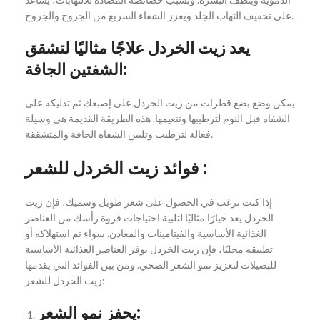
على تخفيف التهاب الجلد ويعزز الشفاء السريع من الجروح والجروح.
يعد زيت الخردل علاجًا مثاليًا لتشقق
الشفتين الجافة:
يمكن وضع بضع قطرات من زيت الخردل على إصبعك ثم تدليكه على
الشفاه قبل النوم لترطيبها وتنعيمها. هذه الطريقة القديمة هي وسيلة
فعالة لترطيب وتليين الشفاه الجافة والمتشققة.
فوائد زيت الخردل للشعر :
إذا كنت ترغب في الحصول على شعر طويل وسميك، فإن زيت
الخردل يعد خيارًا مثاليًا لتلبية احتياجات فروة رأسك من العناصر
الغذائية الأساسية والفيتامينات والمعادن. سواء تم استهلاكه أو
تطبيقه محليًا، فإن زيت الخردل يوفر العناصر الغذائية الأساسية
للبصيلات لتعزيز نمو الشعر الصحي. ومن بين الفوائد التي يقدمها
زيت الخردل للشعر:
يحفز نمو الشعر: