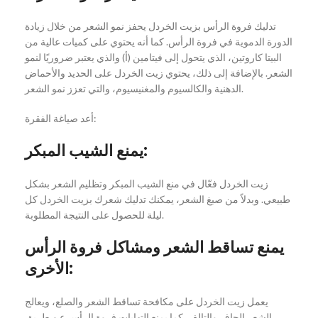
تدليك فروة الرأس بزيت الخردل يحفز نمو الشعر من خلال زيادة
الدورة الدموية في فروة الرأس. كما أنه يحتوي على كميات عالية من
البيتا كاروتين، الذي يتحول إلى فيتامين (أ) والذي يعتبر ضروريًا لنمو
الشعر. بالإضافة إلى ذلك، يحتوي زيت الخردل على الحديد والأحماض
الدهنية والكالسيوم والمغنيسيوم، والتي تعزز نمو الشعر.
أعد صياغة الفقرة:
يمنع الشيب المبكر:
زيت الخردل فعّال في منع الشيب المبكر وتظليم الشعر بشكل
طبيعي. وبدلاً من صبغ الشعر، يمكنك تدليك شعرك بزيت الخردل كل
ليلة للحصول على النتيجة المطلوبة.
يمنع تساقط الشعر ومشاكل فروة الرأس
الأخرى:
يعمل زيت الخردل على مكافحة تساقط الشعر والصلع، ويعالج
الشعر الجاف والتالف. كما يمنع التهابات فروة الرأس عن طريق