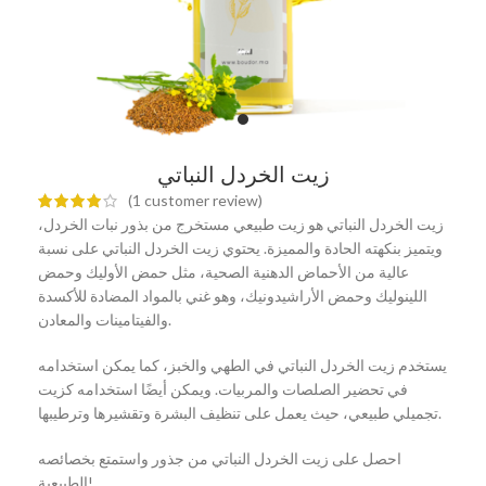
زيت الخردل النباتي
(
1
customer review)
زيت الخردل النباتي هو زيت طبيعي مستخرج من بذور نبات الخردل،
ويتميز بنكهته الحادة والمميزة. يحتوي زيت الخردل النباتي على نسبة
عالية من الأحماض الدهنية الصحية، مثل حمض الأوليك وحمض
اللينوليك وحمض الأراشيدونيك، وهو غني بالمواد المضادة للأكسدة
والفيتامينات والمعادن.
يستخدم زيت الخردل النباتي في الطهي والخبز، كما يمكن استخدامه
في تحضير الصلصات والمربيات. ويمكن أيضًا استخدامه كزيت
تجميلي طبيعي، حيث يعمل على تنظيف البشرة وتقشيرها وترطيبها.
احصل على زيت الخردل النباتي من جذور واستمتع بخصائصه
الطبيعية!