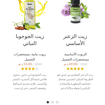
زيت الزعتر
زيت الجوجوبا
الأساسي
النباتي
الزيوت الأساسية
,
زيوت نباتية
,
مستحضرات
مستحضرات التجميل
التجميل
د.م.
د.م.
زيت الزعتر العطري من جذور هو
زيت الجوجوبا من جذور، منتوج
ت
الطريقة المثلى لتحسين صحتك.
علاجي لمشاكل البشره، الشعر
ئة
خصائصه المطهرة والمضادة
والجسم، علاج سحري لتساقط
،
للبكتيريا تجعله مثاليًا لدعم
وتقصف الشعر، حتى إن منت
عي
وظائف الجهاز المناعي الصحية.
تعاني من ظهور الشيب المبكر،
ات
يمكن أن تساعد رائحته القوية في
استعمل هذا الزيت وانتظر النتائج
ي
تحسين مزاجك وتخفيف التوتر ، مع
المذهلة، زيت الجوجوبا الذي تبحت