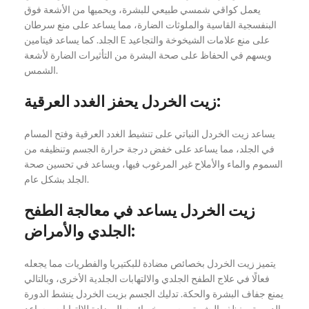
يعمل كواقي شمسي طبيعي للبشرة، ويحميها من الأشعة فوق
البنفسجية القاسية والملوثات الضارة، مما يساعد على منع سرطان
الجلد. كما يساعد فيتامين E على منع علامات الشيخوخة والتجاعيد
ويسهم في الحفاظ على صحة البشرة من التأثيرات الضارة لأشعة
الشمس.
زيت الخردل يحفز الغدد العرقية:
يساعد زيت الخردل النباتي على تنشيط الغدد العرقية وفتح المسام
في الجلد، مما يساعد على خفض درجة حرارة الجسم وتنظيفه من
السموم والماء والأملاح غير المرغوب فيها، ويساعد في تحسين صحة
الجلد بشكل عام.
زيت الخردل يساعد في معالجة الطفح
الجلدي والأمراض:
يتميز زيت الخردل بخصائص مضادة للبكتيريا والفطريات مما يجعله
فعالًا في علاج الطفح الجلدي والالتهابات الجلدية الأخرى، وبالتالي
يمنع جفاف البشرة والحكة. تدليك الجسم بزيت الخردل ينشط الدورة
الدموية وينظف البشرة. وبسبب خصائصه المضادة للالتهابات، يساعد