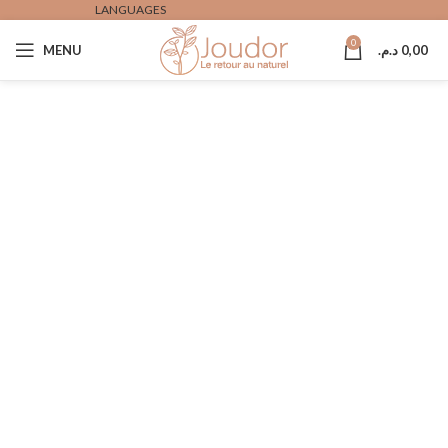
LANGUAGES
0
0,00
د.م.
MENU