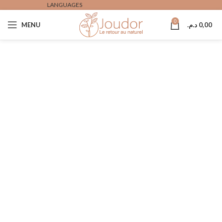
LANGUAGES
0
0,00
د.م.
MENU