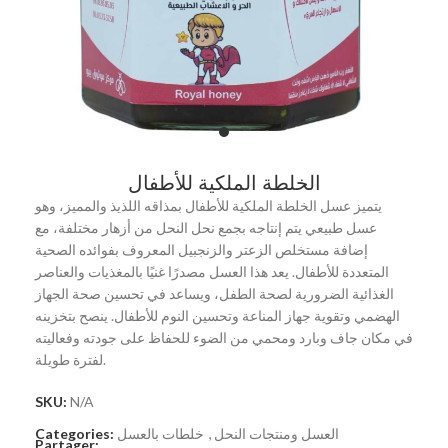
الخلطة الملكية للأطفال
يتميز عسل الخلطة الملكية للأطفال بمذاقه اللذيذ والمميز، وهو
عسل طبيعي يتم إنتاجه بجمع نحل النحل من أزهار مختلفة، مع
إضافة مستخلص الزعتر والزنجبيل المعروف بفوائده الصحية
المتعددة للأطفال. يعد هذا العسل مصدرًا غنيًا بالمغذيات والعناصر
الغذائية الضرورية لصحة الطفل، ويساعد في تحسين صحة الجهاز
الهضمي وتقوية جهاز المناعة وتحسين النوم للأطفال. ينصح بتخزينه
في مكان جاف وبارد ومحمي من الضوء للحفاظ على جودته وفعاليته
لفترة طويلة.
SKU:
N/A
العسل ومنتجات النحل
,
خلطات بالعسل
Categories:
Partager: