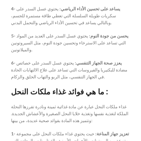
4- يساعد على تحسين الأداء الرياضي:
يحتوي عسل السدر على
سكريات طويلة السلسلة التي تعطي طاقة مستمرة للجسم،
وبالتالي يساعد في تحسين الأداء الرياضي والتحمل البدني.
5- يحسن من جودة النوم:
يحتوي عسل السدر على العديد من المواد
التي تساعد على الاسترخاء وتحسين جودة النوم، مثل السيروتونين
والميلاتونين.
6- يعزز صحة الجهاز التنفسي:
يحتوي عسل السدر على خصائص
مضادة للبكتيريا والفيروسات التي تساعد على علاج الالتهابات الحادة
في الجهاز التنفسي، مثل الربو والتهاب الحلق والزكام.
ما هي فوائد غذاء ملكات النحل :
غذاء ملكات النحل عبارة عن مادة غذائية ثمينة ونادرة تفرزها النحلة
الملكة لتغذية نفسها وتغذية خلايا النحل الصغيرة والأعشاش الجديدة.
وتتميز هذه المادة بفوائد صحية عديدة، من بينها:
1- تعزيز جهاز المناعة:
حيث يحتوي غذاء ملكات النحل على مجموعة
متنوعة من البروتينات والأحماض الأمينية والفيتامينات والمعادن التي