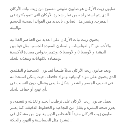
صابون زيت الأركان هو صابون طبيعي مصنوع من زيت نبات الأركان
الذي يتم استخراجه من ثمار شجرة الأركان التي تنمو بكثرة في
المغرب. ويتميز هذا الصابون بالعديد من الفوائد الصحية للجسم
والبيئة.
يحتوي زيت نبات الأركان على العديد من العناصر الغذائية
والفيتامينات والمعادن المفيدة للجسم، مثل فيتامين E والأحماض
الدهنية والأوميغا 3 والأوميغا 6. ويتميز بخواص مضادة للأكسدة
ومضادة للالتهابات ومغذية للجلد.
ويعد صابون زيت الأركان بديلاً طبيعياً لصابون الاستحمام التقليدي
الذي يحتوي على مواد كيميائية ومواد حافظة، حيث يمكن استخدامه
في تنظيف الجسم والشعر بشكل طبيعي وفعال، دون التسبب في
أي تهيج أو جفاف للجلد.
يعمل صابون زيت الأركان على ترطيب الجلد و تغذيته و تنعيمه، و
يعزز صحة البشرة و يقلل من التجاعيد و الخطوط الدقيقة. كما يعتبر
صابون زيت الأركان مفيداً للأشخاص الذين يعانون من مشاكل في
البشرة مثل الحساسية و التهيج والحكة.