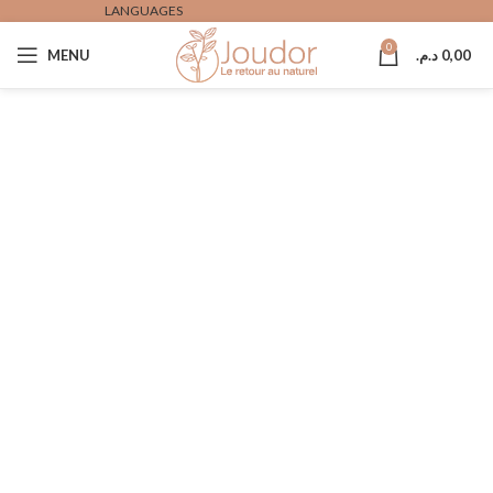
LANGUAGES
0
0,00
د.م.
MENU