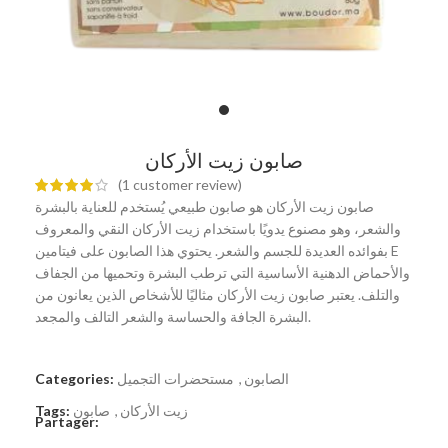
صابون زيت الأركان
(
1
customer review)
صابون زيت الأركان هو صابون طبيعي يُستخدم للعناية بالبشرة
والشعر، وهو مصنوع يدويًا باستخدام زيت الأركان النقي والمعروف
بفوائده العديدة للجسم والشعر. يحتوي هذا الصابون على فيتامين E
والأحماض الدهنية الأساسية التي ترطب البشرة وتحميها من الجفاف
والتلف. يعتبر صابون زيت الأركان مثاليًا للأشخاص الذين يعانون من
البشرة الجافة والحساسة والشعر التالف والمجعد.
الصابون
,
مستحضرات التجميل
Categories:
زيت الأركان
,
صابون
Tags:
Partager: