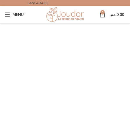
LANGUAGES
0
0,00
د.م.
MENU