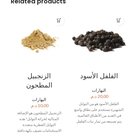
Related products
الفلفل الأسود
الزنجبيل
المطحون
البهارات
د.م.
البهارات
من
الفلفل الأسود هو من التوابل
د.م.
ي
الشهيرة تستخدم على نطاق واسع
الزنجبيل المطحون هو الإضافة
د
في العديد من الأطباق العالمية.
المثالية لخزانة التوابل! هذه
ار
يتم تصنيعه من ثمار نبات الفلفل
التوابل العطرية متعددة
الذي يتم جنيها وتجفيفها ثم طحنها
الاستخدامات تضيف نكهة دافئة
اء
إلى مسحوق ناعم. ويتميز الفلفل
وحارة إلى وصفاتك المفضلة. إنه