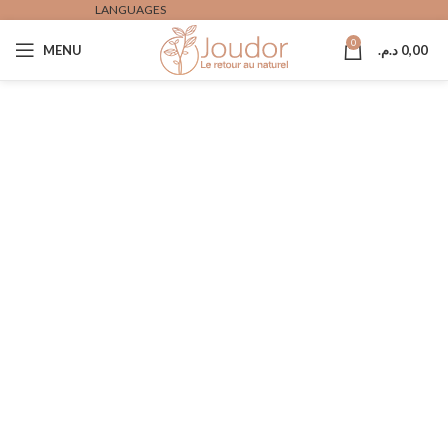
LANGUAGES
0
MENU
د.م.
0,00