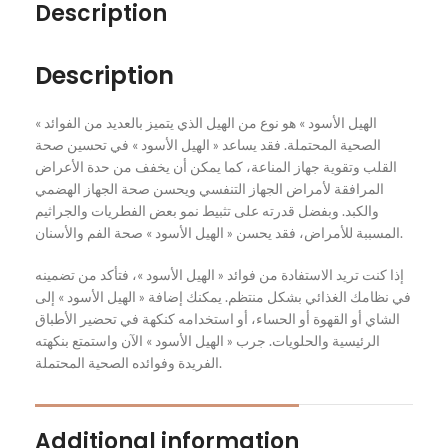
Description
Description
« الهيل الأسود » هو نوع من الهيل الذي يتميز بالعديد من الفوائد
الصحية المحتملة. فقد يساعد « الهيل الأسود » في تحسين صحة
القلب وتقوية جهاز المناعة، كما يمكن أن يخفف من حدة الأعراض
المرافقة لأمراض الجهاز التنفسي ويحسن صحة الجهاز الهضمي
والكبد. وبفضل قدرته على تثبيط نمو بعض الفطريات والجراثيم
المسببة للأمراض، فقد يحسن « الهيل الأسود » صحة الفم والأسنان.
إذا كنت تريد الاستفادة من فوائد « الهيل الأسود »، فتأكد من تضمينه
في نظامك الغذائي بشكل منتظم. يمكنك إضافة « الهيل الأسود » إلى
الشاي أو القهوة أو الحساء، أو استخدامه كنكهة في تحضير الأطباق
الرئيسية والحلويات. جرب « الهيل الأسود » الآن واستمتع بنكهته
الفريدة وفوائده الصحية المحتملة.
Additional information