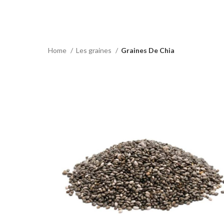
ور على
النكهة والقوام والتغذية إلى وجباتك. تمتع
 يجعلها
بالفوائد الصحية لبذور السمسم ، بما في ذلك
طات أو
محتواها العالي من البروتين والألياف ،
الخاصة
وقدرتها على المساعدة في الهضم. مع نكهة
واقة
البندق اللذيذة ، من المؤكد أن بذور السمسم
Home
Les graines
Graines De Chia
ة
حبوب
هذه ستصبح عنصرًا أساسيًا في مطبخك!