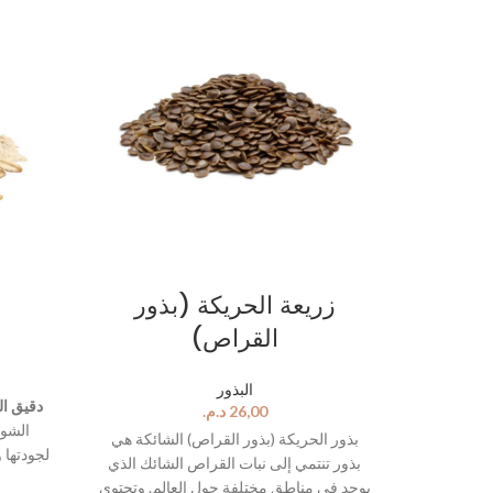
زريعة الحريكة (بذور
القراص)
البذور
مر المميز
دقيق ا
د.م.
على نسبة من
الشوف
بذور الحريكة (بذور القراص) الشائكة هي
ن الحبوب
لجودتها 
بذور تنتمي إلى نبات القراص الشائك الذي
لى العديد
مما يج
يوجد في مناطق مختلفة حول العالم. وتحتوي