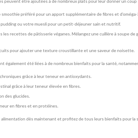
les peuvent être ajoutées à de nombreux plats pour leur donner un coup d
re smoothie préféré pour un apport supplémentaire de fibres et d’oméga-
 pudding ou votre muesli pour un petit-déjeuner sain et nutritif.
s les recettes de pâtisserie véganes. Mélangez une cuillère à soupe de gr
scuits pour ajouter une texture croustillante et une saveur de noisette.
ia ont également été liées à de nombreux bienfaits pour la santé, notammen
s chroniques grâce à leur teneur en antioxydants.
stinal grâce à leur teneur élevée en fibres.
ion des glucides.
eneur en fibres et en protéines.
e alimentation dès maintenant et profitez de tous leurs bienfaits pour la 