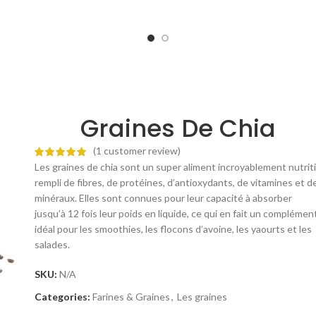
ئي اليومي. استخدم دقيق الشوفان
لنظامك الغذائي اليومي. تحتوي البذ
 بنا لتحضير الكوكيز أو الكعك أو
قوام مقرمش ونكهة حلوة قليلاً ، مما
ئر الصحية واللذيذة. كما أنه مثالي
مثالية للإضافة إلى العصائر أو السل
الحساء أو الصلصات. جربه الآن من
الزبادي. استخدم بذور حبوب اللقاح 
ام غذائي صحي ولذيذ! اطلب الآن
بنا من أجل نظام غذائي صحي وذ!
ذور واكتشف جودة
اطلب الآن على جذور واكتشف جود
اللقاح
.
Graines De Chia
(
1
customer review)
Les graines de chia sont un super aliment incroyablement nutriti
rempli de fibres, de protéines, d’antioxydants, de vitamines et d
minéraux. Elles sont connues pour leur capacité à absorber
jusqu’à 12 fois leur poids en liquide, ce qui en fait un complémen
idéal pour les smoothies, les flocons d’avoine, les yaourts et les
salades.
SKU:
N/A
Categories:
Farines & Graines
,
Les graines