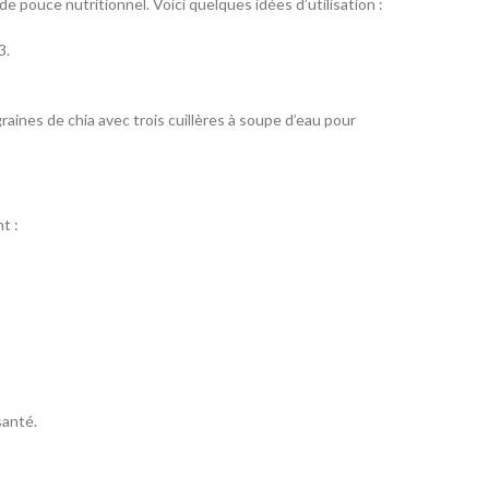
e pouce nutritionnel. Voici quelques idées d’utilisation :
3.
aines de chia avec trois cuillères à soupe d’eau pour
t :
santé.