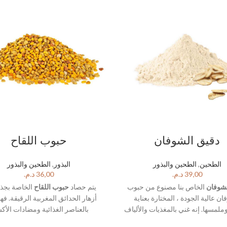
دقيق الشوفان
حبوب اللقاح
الطحين والبذور
,
البذور
الطحين والبذور
,
الطحين
د.م.
د.م.
لشوفان
الخاص بنا مصنوع من حبوب
يتم حصاد
حبوب اللقاح
الخاصة بجذ
ان عالية الجودة ، المختارة بعناية
أزهار الحدائق المغربية الرقيقة. فه
وملمسها. إنه غني بالمغذيات والألياف
بالعناصر الغذائية ومضادات الأك
، عله خيارًا صحيًا استثنائيًا لنظامك
والإنزيمات ، مما يجعلها خيارًا صحيًا اس