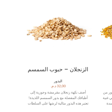
الزنجلان – حبوب السمسم
البذور
د.م.
ور من
أضف نكهة زنجلان مقرمشة وجوزية إلى
ي غنية
أطباقك المفضلة مع بذور السمسم اللذيذة!
سدة
تعتبر هذه البذور مثالية لرشها على السلطات
تثنائيًا
والخضروات، وهي طريقة رائعة لإضافة