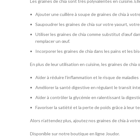
Les graines de chia sont très polyvalentes en cuisine. El
Ajouter une cuillère à soupe de graines de chia à vot
Saupoudrer les graines de chia sur votre yaourt, votre
Utiliser les graines de chia comme substitut d’œuf dan
remplacer un œuf.
Incorporer les graines de chia dans les pains et les bi
En plus de leur utilisation en cuisine, les graines de ch
Aider à réduire l’inflammation et le risque de maladie
Améliorer la santé digestive en régulant le transit inte
Aider à contrôler la glycémie en ralentissant la digest
Favoriser la satiété et la perte de poids grâce à leur t
Alors n’attendez plus, ajoutez nos graines de chia à votr
Disponible sur notre boutique en ligne Joudor.