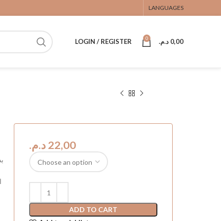
LANGUAGES
0
LOGIN / REGISTER
د.م.
0,00
د.م.
بذ
ا
ADD TO CART