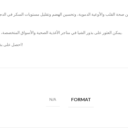
سين صحة القلب والأوعية الدموية، وتحسين الهضم وتقليل مستويات السكر في ال
يمكن العثور على بذور الشيا في متاجر الأغذية الصحية والأسواق المتخصصة، ويمكن استخدامها بمختلف الطرق للاستفادة من فوائدها الصحية.
احصل على بذور الشيا الآن من جذور واستمتع بالعناصر الغذائية الهامة لصحتك!
FORMAT
N/A