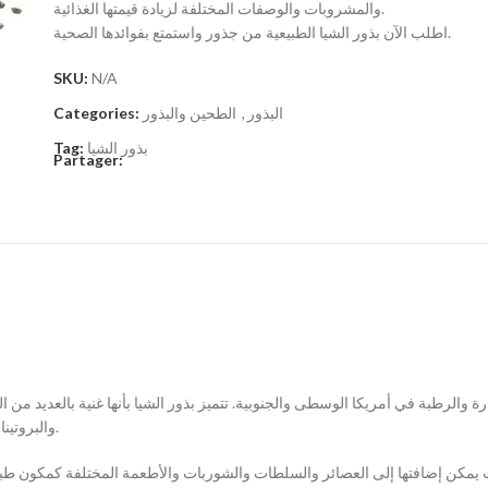
والمشروبات والوصفات المختلفة لزيادة قيمتها الغذائية.
اطلب الآن بذور الشيا الطبيعية من جذور واستمتع بفوائدها الصحية.
SKU:
N/A
Categories:
الطحين والبذور
,
البذور
Tag:
بذور الشيا
Partager:
رة والرطبة في أمريكا الوسطى والجنوبية. تتميز بذور الشيا بأنها غنية بالعديد من ا
والبروتينات، والكالسيوم، والمغنيسيوم، والفوسفور، والبوتاسيوم، والزنك.
 يمكن إضافتها إلى العصائر والسلطات والشوربات والأطعمة المختلفة كمكون طبيعي