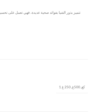
تتميز بذور الشيا بفوائد صحية عديدة، فهي تعمل على تح،
1 كغ, 500غ, 250 غ