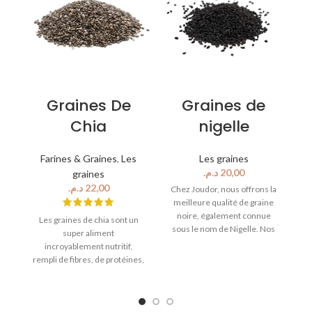
Graines De
Graines de
Chia
nigelle
Farines & Graines
,
Les
Les graines
د.م.
graines
د.م.
Chez Joudor, nous offrons la
meilleure qualité de graine
noire, également connue
Les graines de chia sont un
sous le nom de Nigelle. Nos
super aliment
graines de nigelle sont
g
incroyablement nutritif,
fraîchement récoltées et
rempli de fibres, de protéines,
soigneusement traitées pour
d'antioxydants, de vitamines
garantir que chaque graine
d
et de minéraux. Elles sont
soit pleine d'antioxydants, de
connues pour leur capacité à
vitamines et de minéraux.