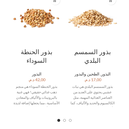
بذور السمسم
بذور الحنطة
البلدي
السوداء
البذور
,
الطحين والبذور
البذور
د.م.
د.م.
،
بذور السمسم البلدي هي نبات
بذور الحنطة السوداء هي منجم
ت
عشبي يحتوي على العديد من
ذهب غذائي حقيقي! فهي غنية
من
العناصر الغذائية المهمة، مثل
بالبروتينات والألياف والمعادن
الكالسيوم والحديد والألياف، كما
الأساسية ، مما يجعلها إضافة لذيذة
أنها مصدر جيد للدهون الصحية.
ومغذية لأي وجبة. سواء كنت تصنع
تستخدم بذور السمسم البلدي في
عصيدة لذيذة للإفطار أو تضيفها
ات
العديد من الوصفات الغذائية، سواءً
إلى السلطات المفضلة لديك و إلى
دة
كمكون رئيسي أو كمكمل لنكهة
البطاطا المقلية ، فإن بذور
ثل