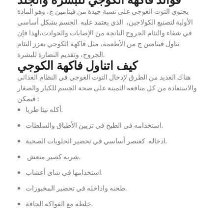
يحتوي التوت الغوجي على نسبة جيدة من فيتامين ج، وهو المادة
الأولية لتصنيع الكولاجين، الذي يعتمد عليه الجسم بشكل أساسي
في شفاء والتئام الجروح الناتجة من الإصابات والحوادث،لهذا فإن
تناول فيتامين ج من الأطعمة، مثل فاكهة الكوجي يعزز التئام
الجروح، وتقديم النضارة للبشرة.
كيف اتناول فاكهة الكوجي
هناك العديد من الطرق لإدخال التوت الغوجي في النظام الغذائي
والاستفادة من كل منافعه الثمينة على صحة الجسم للكبار والصغار
فيمكن :
أكله نيئا طريا.
استخدامه في الطبخ في تزيين الأطباق والسلطات.
ادخاله كعنصر أساسي في تحضير الحلويات الصحية.
شربه كصير منعش.
استخدامها في شاي أعشاب.
طحنه واداخله في تحضير المخبوزات.
خلطه مع الفواكه الجافة.