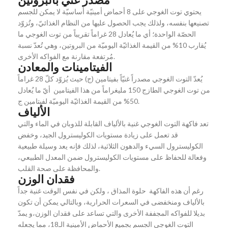
مصدرٌ غنيٌّ بالبروتين
يحتوي توت الغوجي على 8 أحماض أمينيّة أساسيّة لا يمكن للجسم
تصنيعها بنفسه، ولذلك يجب الحصول عليها من النظام الغذائيّ، وتُزوّد
الحصّة الواحدة؛ أي ما يُعادل 28 غراماً تقريباً من توت الغوجي ما
يُقارب 10% من القيمة الغذائيّة اليوميّة من البروتين، وهي تُعدّ نسبة
مُرتفعة مقارنة مع الفواكه الأخرى.
الفيتامينات والمعادن
يُعدّ التوت الغوجي مصدراً غنيّاً بفيتامين (ج) حيث يُزوّد كلّ 28 غراماً
من توت الغوجي الطازج 150 مليغراماً من هذا الفيتامين أيّ ما يُعادل
50% من القيمة الغذائيّة اليوميّة لفيتامين ج.
الألياف
تعد فاكهة التوت الغوجي غنية بالألياف القابلة للذوبان في الماء والتي
قد تعمل على زيادة مستويات الكوليسترول الجيد، وخفض
الكوليسترول السيء والدهون الثلاثية، لذلك فإنه يعد وسيلة طبيعية
وفعالة للحفاظ على مستويات الكوليسترول ضمن المعدل الطبيعي،
والمحافظة على صحة القلب.
فقدان الوزن
رغم أن هذه الفاكهة حلوة المذاق ، ولكن في نفس الوقت غنية جداً
بالألياف ومنخفضى في السعرات الحرارية، وبالتالي يمكن أن تكون
بديلا للفواكه المجففة الأخرى والتي تساعد على فقدان الوزن،و يمدّ
التوت الغوجي الجسم بجميع الأحماض الأمينية الـ18، مما يجعله