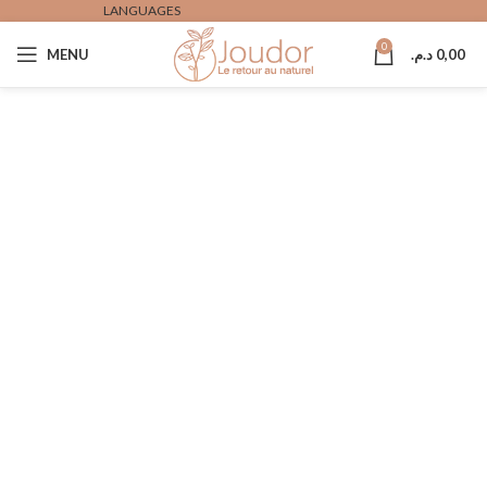
LANGUAGES
0
0,00
د.م.
MENU