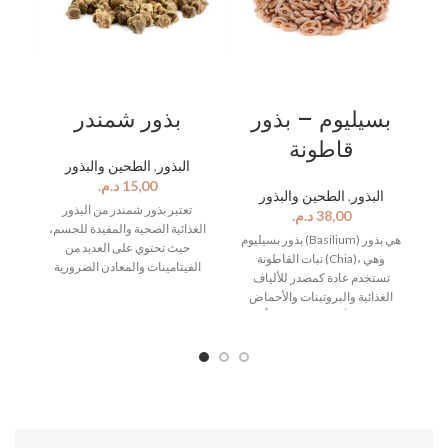
بسيليوم – بذور
بذور شمندر
قاطونة
البذور
,
الطحين والبذور
د.م.
البذور
,
الطحين والبذور
تعتبر بذور شمندر من البذور
د.م.
الغذائية الصحية والمفيدة للجسم،
بذور بسيليوم (Basilium) هي بذور
.
حيث تحتوي على العديد من
نبات القاطونة (Chia)، وهي
اف
الفيتامينات والمعادن الضرورية
تستخدم عادة كمصدر للألياف
لصحة الجسم، مثل فيتامين C
الغذائية والبروتينات والأحماض
والألياف والبوتاسيوم
الدهنية الأساسية، وتتميز بأنها
عر
والمغنيسيوم. وتستخدم بذور
تحتوي على مجموعة من العناصر
من
شمندر عادةً في العديد من
الغذائية المهمة مثل الكالسيوم
ثي
الأطباق الشهية، مثل السلطات
والمغنيسيوم والبوتاسيوم والحديد
والشوربات والكثير من الوصفات
والفيتامينات والأحماض الأمينية.
بة
الصحية. كما أن بذور شمندر
كما أن بذور بسيليوم تستخدم في
تحتوي على مركبات النيتريت،
صناعة العديد من المنتجات
والتي تعد مفيدة لصحة القلب