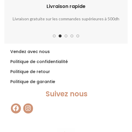
الغذائية مثل الحبوب والمخبوزات
والأوعية الدموية، حيث تساعد في
Livraison rapide​​
والحلويات والعصائر، ويمكن أن
توسيع الأوعية الدموية وتحسين
تضاف إلى السلطات والحساء
تدفق الدم وخفض ضغط الدم.
والياغورت كمكمل غذائي.
Livraison gratuite sur les commandes supérieures à 500dh
No
وبالتالي، فإن تناول بذور الشمندر
يمكن أن يساعد في الحفاظ على
صحة القلب والأوعية الدموية.
Vendez avec nous
Politique de confidentialité
Politique de retour
Politique de garantie
Suivez nous