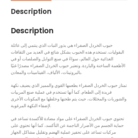
Description
Description
حبوب الخردل الصفراء هي بذور النبات الذي ينتمي إلى عائلة
البقوليات. تستخدم هذه الحبوب بشكل شائع في العديد من الثقافات
الغذائية حول العالم، سواءً في صنع التوابل والصلصات أو في
الأطعمة الساخنة والباردة. وتعتبر حبوب الخردل الصفراء مصدرًا غنيًا
بالبروتينات، الألياف، الفيتامينات والمعادن.
تمتاز حبوب الخردل الصفراء بطعمها القوي والمميز الذي يضيف نكهة
فريدة إلى الطعام. كما أنها تستخدم في عملية صنع المربيات
والشوربات والمخللات، حيث يتم طحنها وخلطها مع المكونات الأخرى
لإضفاء النكهة المرغوبة.
تحتوي حبوب الخردل الصفراء على مواد مضادة للأكسدة تساعد في
حماية الجسم من الأضرار الناجمة عن التأكسد، كما أنها تحتوي على
مركبات تساعد على تحفيز عملية الهضم وتقليل مشاكل الجهاز