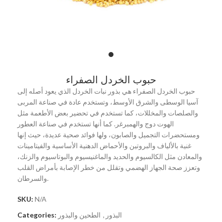
حبوب الخردل الصفراء
حبوب الخردل الصفراء هي بذور نبات الخردل الذي يعود أصله إلى
آسيا الوسطى والشرق الأوسط، وتستخدم عادة في صناعة المربى
والصلصات والمخللات، كما تستخدم في تحضير بعض الأطعمة مثل
الهوت دوج والهمبرغر. كما أنها تستخدم في صناعة العطور
ومستحضرات التجميل والصابون، ولها فوائد صحية عديدة، حيث إنها
غنية بالألياف والبروتين والأحماض الدهنية الأساسية والفيتامينات
والمعادن مثل الكالسيوم والحديد والماغنيسيوم والبوتاسيوم والزنك،
وتعزز صحة الجهاز الهضمي وتقلل من خطر الإصابة بأمراض القلب
والسرطان.
SKU:
N/A
البذور
,
الطحين والبذور
Categories: