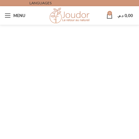
LANGUAGES
0
0,00
د.م.
MENU