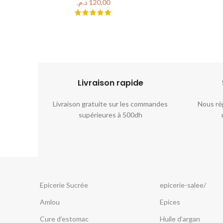
د.م.
Livraison rapide​​
riés sont
Livraison gratuite sur les commandes
Nous ré
ant ou la
supérieures à 500dh
.
Epicerie Sucrée
epicerie-salee/
Amlou
Epices
Cure d’estomac
Huile d’argan