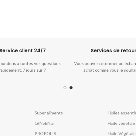
Service client 24/7​
Services de retou
pondons à toutes vos questions
Vous pouvez retourner ou échan
rapidement, 7 jours sur 7
achat comme vous le souha
Super aliments
Huiles essentie
GINSENG
Huile végétale
PROPOLIS
Huile Végétale