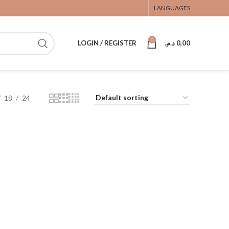
LANGUAGES
0
LOGIN / REGISTER
د.م.
0,00
18
24