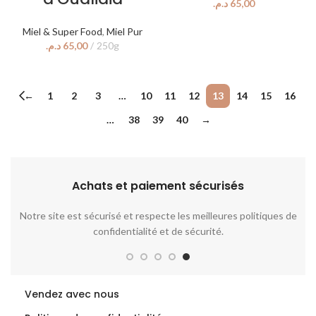
د.م.
Miel & Super Food
,
Miel Pur
د.م.
←
1
2
3
…
10
11
12
13
14
15
16
…
38
39
40
→
Achats et paiement sécurisés​
 le
Notre site est sécurisé et respecte les meilleures politiques de
confidentialité et de sécurité.
Vendez avec nous