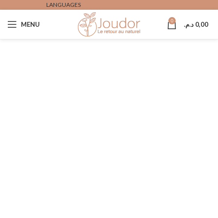
LANGUAGES
0
MENU
د.م.
0,00