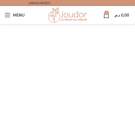
LANGUAGES
0
MENU
د.م.
0,00