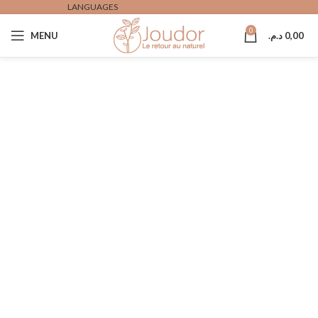
LANGUAGES
0
MENU
د.م.
0,00