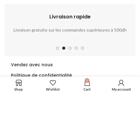
Livraison rapide​​
Livraison gratuite sur les commandes supérieures à 500dh
No
Vendez avec nous
Politique de confidentialité
0
Politique de retour
Shop
Wishlist
Cart
My account
Politique de garantie
Suivez nous