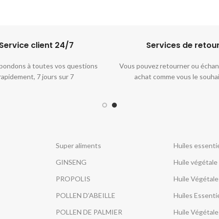
Service client 24/7​
Services de retou
pondons à toutes vos questions
Vous pouvez retourner ou échan
rapidement, 7 jours sur 7
achat comme vous le souha
Super aliments
Huiles essentie
GINSENG
Huile végétale
PROPOLIS
Huile Végétale
POLLEN D’ABEILLE
Huiles Essenti
POLLEN DE PALMIER
Huile Végétal