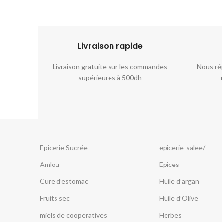
Livraison rapide​​
riés sont
Livraison gratuite sur les commandes
Nous ré
ant ou la
supérieures à 500dh
.
Epicerie Sucrée
epicerie-salee/
Amlou
Epices
Cure d’estomac
Huile d’argan
Fruits sec
Huile d’Olive
miels de cooperatives
Herbes