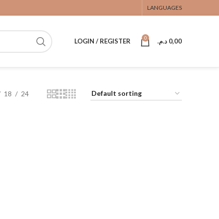
LANGUAGES
0
LOGIN / REGISTER
د.م.
0,00
18
24