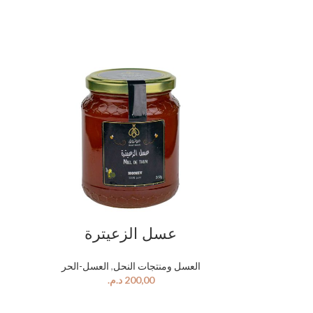
عسل الزعيترة
العسل-الحر
,
العسل ومنتجات النحل
د.م.