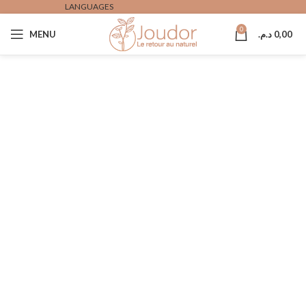
LANGUAGES
0
MENU
د.م.
0,00